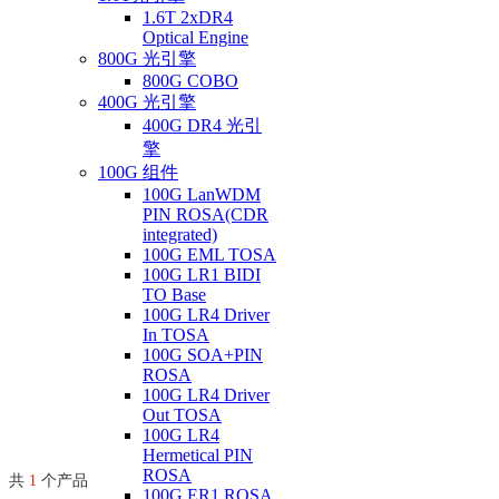
1.6T 2xDR4
Optical Engine
800G 光引擎
800G COBO
400G 光引擎
400G DR4 光引
擎
100G 组件
100G LanWDM
PIN ROSA(CDR
integrated)
100G EML TOSA
100G LR1 BIDI
TO Base
100G LR4 Driver
In TOSA
100G SOA+PIN
ROSA
100G LR4 Driver
Out TOSA
100G LR4
Hermetical PIN
ROSA
共
1
个产品
100G ER1 ROSA