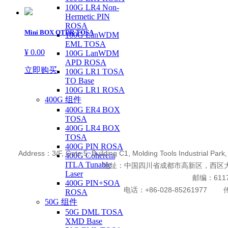
100G LR4 Non-
Hermetic PIN
ROSA
Mini BOX OTDR TOSA
100G LanWDM
EML TOSA
¥ 0.00
100G LanWDM
APD ROSA
立即购买
100G LR1 TOSA
TO Base
100G LR1 ROSA
400G 组件
400G ER4 BOX
TOSA
400G LR4 BOX
TOSA
400G PIN ROSA
Address：3/F, Gate 5, Building C1, Molding Tools Industrial Park
400G Coherent
ITLA Tunable
地址：中国四川省成都市高新区，西区大
Laser
邮编：6117
400G PIN+SOA
电话：+86-028-85261977 传真
ROSA
50G 组件
50G DML TOSA
XMD Base