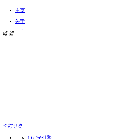
主页
关于
技术
넳
넲
끠
搜索
产品
ꀅ
简体中文
招贤
简体中
联络
文
English
全部分类
1.6T光引擎