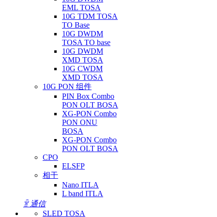
EML TOSA
10G TDM TOSA
TO Base
10G DWDM
TOSA TO base
10G DWDM
XMD TOSA
10G CWDM
XMD TOSA
10G PON 组件
PIN Box Combo
PON OLT BOSA
XG-PON Combo
PON ONU
BOSA
XG-PON Combo
PON OLT BOSA
CPO
ELSFP
相干
Nano ITLA
L band ITLA
ꁇ
通信
SLED TOSA