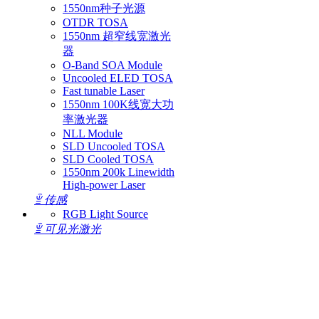
1550nm种子光源
OTDR TOSA
1550nm 超窄线宽激光
器
O-Band SOA Module
Uncooled ELED TOSA
Fast tunable Laser
1550nm 100K线宽大功
率激光器
NLL Module
SLD Uncooled TOSA
SLD Cooled TOSA
1550nm 200k Linewidth
High-power Laser
ꁇ
传感
RGB Light Source
ꁇ
可见光激光