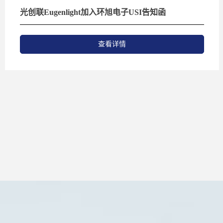
光创联Eugenlight加入环旭电子USI告知函
查看详情