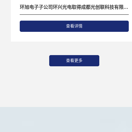
环旭电子子公司环兴光电取得成都光创联科技有限公
司控制权，推动光互连产业整合
查看详情
查看更多
发展历程
—
ꀉ