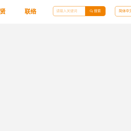
贤
联络
끠
搜索
简体中