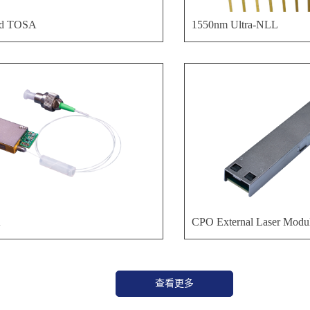
ed TOSA
1550nm Ultra-NLL
A
CPO External Laser Mod
查看更多