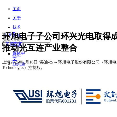
主页
关于
技术
环旭电子子公司环兴光电取得
끠
搜索
产品
ꀅ
简体中文
招贤
推动光互连产业整合
简体中
联络
文
上海2026年1月16日 /美通社/ -- 环旭电子股份有限公司（
English
Technologies）控制权。