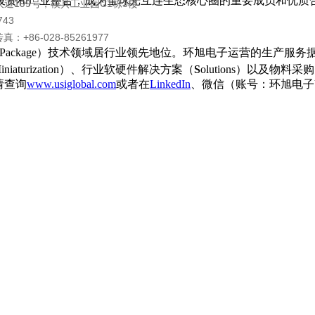
投资和产业整合，成为全球光互连生态核心圈的重要成员和优质
道199号，模具工业园C1栋3楼
43
：+86-028-85261977
em-in-Package）技术领域居行业领先地位。环旭电子运营的
M
iniaturization）、行业软硬件解决方案（
S
olutions）以及物
，请查询
www.usiglobal.com
或者在
LinkedIn
、微信（账号：环旭电子