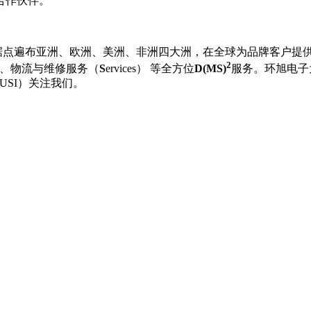
合作伙伴。
生产服务据点遍布亚洲、欧洲、美洲、非洲四大洲，在全球为品牌客户提
2
料采购、物流与维修服务（
S
ervices） 等全方位
D(MS)
服务。环旭电子
USI）关注我们。