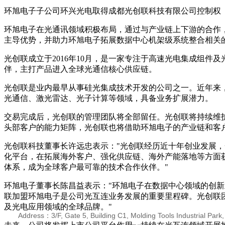
环旭电子子公司环兴光电取得成都光创联科技有限公司控制权
环旭电子在光通讯领域积极布局，通过与产业链上下游的合作
主导优势，并助力环旭电子拓展数据中心机架级系统整合相关
光创联成立于2016年10月，是一家专注于高速光电集成组
伴，主打产品进入全球光通信核心供应链。
光创联是业内最早从事硅光集成技术开发的公司之一。近年来
光通信、激光雷达、光子计算等领域，具备业务扩展潜力。
交易完成后，光创联的管理团队将全部留任。光创联将持续维
头部客户的能力矩阵，光创联也将借助环旭电子的产业链和客
光创联科技董事长许远忠表示："光创联经历近十年创业发展
化平台，在拓展海外客户、强化供应链、海外产能落地等方面获
体系，成为全球客户最可靠的技术合作伙伴。"
环旭电子董事长陈昌益表示："环旭电子在数据中心领域的创
联加盟环旭电子是公司光互连业务发展的重要里程碑。光创联
及光电应用领域的全球品牌。"
Address：3/F, Gate 5, Building C1, Molding Tools Industrial Park