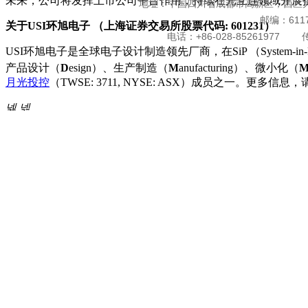
未来，公司将发挥上市公司平台作用，持续在光互连领域开展
地址：中国四川省成都市高新区，西区大
邮编：6117
关于
USI
环旭电子
（
上海证券交易所股票代码
: 601231）
电话：+86-028-85261977 传真
USI环旭电子是全球电子设计制造领先厂商，在SiP （Syst
产品设计（
D
esign）、生产制造（
M
anufacturing）、微小化（
月光投控
（TWSE: 3711, NYSE: ASX）成员之一。更多信息
넳
넲