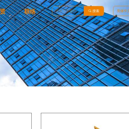
贤
联络
끠
搜索
简体中