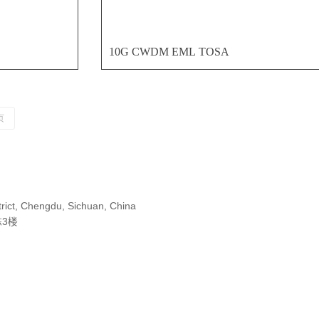
10G CWDM EML TOSA
页
trict, Chengdu, Sichuan, China
3楼